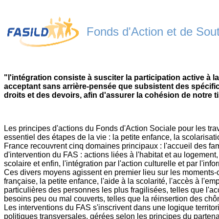
Fonds d'Action et de Souti
"l'intégration consiste à susciter la participation active
acceptant sans arrière-pensée que subsistent des spécific
droits et des devoirs, afin d'assurer la cohésion de notre t
Les principes d'actions du Fonds d'Action Sociale pour les tra
essentiel des étapes de la vie : la petite enfance, la scolarisat
France recouvrent cinq domaines principaux : l'accueil des fami
d'intervention du FAS : actions liées à l'habitat et au logement
scolaire et enfin, l'intégration par l'action culturelle et par l'info
Ces divers moyens agissent en premier lieu sur les moments-clé
française, la petite enfance, l'aide à la scolarité, l'accès à l'
particulières des personnes les plus fragilisées, telles que l'acc
besoins peu ou mal couverts, telles que la réinsertion des ch
Les interventions du FAS s'inscrivent dans une logique territori
politiques transversales, gérées selon les principes du partenari