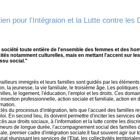
en pour l'Intégraion et la Lutte contre les
 à la société toute entière de l'ensemble des femmes et des 
ités notamment culturelles, mais en mettant l'accent sur le
issu social."
vailleurs immigrés et leurs familles sont guidés par les élément
ion, la jeunesse, la vie familiale, le troisième âge. Les politique
lles, le logement, l'éducation, l'emploi et les droits. Ces domai
, insertion professionnelle, action sociale et familiale, action 
rmation.
s du processus d'intégration, tels que l'accueil des familles re
emploi. En second lieu, ils doivent permettre d'inciter les service
ès aux droits sociaux, à l'information et la lutte contre les discr
ômeurs de longue durée, l'accompagnement social des familles da
ale, premier cadre d'intégration sociale.Il faut souvent agir sur t
at réunissant les services de l'Etat, les collectivités territorial