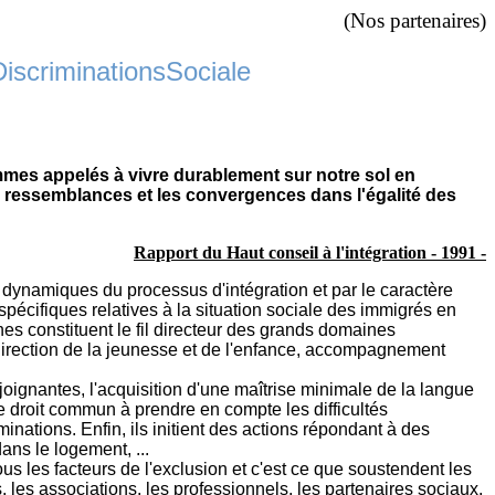
(Nos partenaires)
 DiscriminationsSociale
hommes appelés à vivre durablement sur notre sol en
s ressemblances et les convergences dans l'égalité des
Rapport du Haut conseil à l'intégration - 1991 -
s dynamiques du processus d'intégration et par le caractère
s spécifiques relatives à la situation sociale des immigrés en
nes constituent le fil directeur des grands domaines
en direction de la jeunesse et de l'enfance, accompagnement
joignantes, l'acquisition d'une maîtrise minimale de la langue
s de droit commun à prendre en compte les difficultés
iminations. Enfin, ils initient des actions répondant à des
ns le logement, ...
ous les facteurs de l'exclusion et c'est ce que soustendent les
es, les associations, les professionnels, les partenaires sociaux.